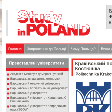
В
4
в
Головне
Запрошення до Польщі
Чому Польща?
Вища о
Краківський по
Представлені університети
Костюшка
Politechnika Krak
Академія Бізнесу в Домброві Гурнічій
Варшавська вища школа економіки
Варшавський медичний університет
Варшавський політехнічний університет
Варшавський університет
Варшавський університет Кардинала С.
Вишинського
Варшавський університет природничих
наук (SGGW)