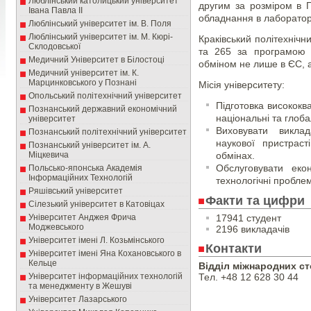
Люблінський католицький університет
другим за розміром в П
Івана Павла ІІ
обладнання в лабораторі
Люблінський університет ім. В. Поля
Люблінський університет ім. М. Кюрі-
Краківський політехнічн
Склодовської
та 265 за програмою 
Медичний Університет в Білостоці
обміном не лише в ЄС, а
Медичний університет ім. К.
Марцинковського у Познані
Місія університету:
Опольський політехнічний університет
Підготовка висококв
Познанський державний економічний
національні та глоб
університет
Виховувати виклад
Познанський політехнічний університет
наукової пристраст
Познанський університет ім. А.
Міцкевича
обмінах.
Обслуговувати екон
Польсько-японська Академія
Інформаційних Технологій
технологічні пробле
Ряшівський університет
Факти та цифри
Сілезький університет в Катовіцах
Університет Анджея Фрича
17941 студент
Моджевського
2196 викладачів
Університет імені Л. Козьмінського
Контакти
Університет імені Яна Кохановського в
Кельце
Відділ міжнародних ст
Університет інформаційних технологій
Тел. +48 12 628 30 44
та менеджменту в Жешуві
Університет Лазарського