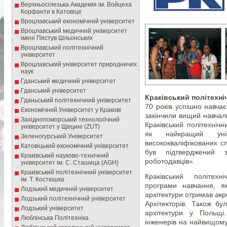
Верхньосілезька Академія ім. Войцеха
Корфанти в Катовіце
Вроцлавський економічний університет
Вроцлавський медичний університет
імені Пястув Шльонських
Вроцлавський політехнічний
університет
Вроцлавський університет природничих
наук
Гданський медичний університет
Гданський університет
Краківський політехні
Гданьський політехнічний університет
70 років успішно навчає 
Економічний Університет у Кракові
закінчили вищий навчал
Західнопоморський технологічний
Краківський політехніч
університет у Щецині (ZUT)
як найкращий уні
Зеленогурський Університет
висококваліфікованих сп
Катовіцький економічний університет
був підтверджений 
Краківський науково-технічний
роботодавців».
університет ім. С. Сташица (AGH)
Краківський політехнічний університет
Краківський політехн
ім. Т. Костюшка
програми навчання, як
Лодзький медичний університет
архітектури отримав акр
Лодзький політехнічний університет
Архітекторів. Також б
Лодзький університет
архітектури у Польщі
Люблінська Політехніка
інженерів на найвищому