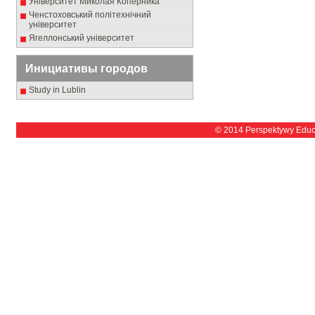
Університет Миколая Коперника
Ченстоховський політехнічний
університет
Ягеллонський університет
Инициативы городов
Study in Lublin
© 2014 Perspektywy Educ